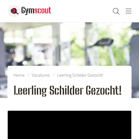
Navi
Home
Vacatures
Leerling Schilder Gezocht!
Leerling Schilder Gezocht!