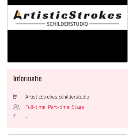
Informatie
ArtisticStrokes Schilderstudio
Full-time
,
Part-time
,
Stage
-