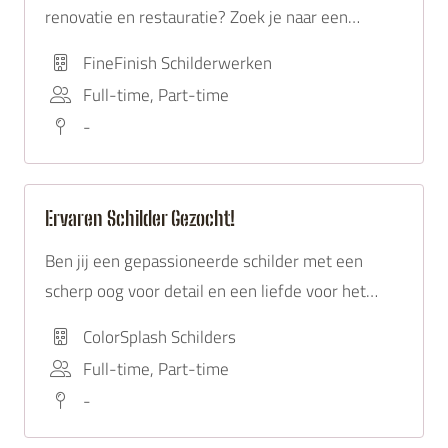
renovatie en restauratie? Zoek je naar een
uitdagende rol waarin je historische gebouwen en
FineFinish Schilderwerken
architectonische pareltjes kunt laten herleven?
Full-time, Part-time
Dan is deze vacature perfect voor jou!
-
Ervaren Schilder Gezocht!
Ben jij een gepassioneerde schilder met een
scherp oog voor detail en een liefde voor het
creëren van prachtige afwerkingen?
ColorSplash Schilders
Full-time, Part-time
-