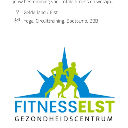
jouw bestemming voor totale fitness en welzijn.
Of je nu wilt werken aan kracht,
Gelderland / Elst
uithoudingsvermogen of algehele gezondheid,
Yoga, Circuittraining, Bootcamp, BBB
wij bieden een uitgebreide selectie van
fitnessapparatuur.