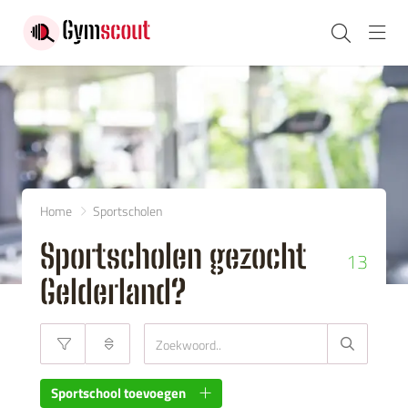
Navi
Home
Sportscholen
Sportscholen gezocht
13
Gelderland?
Sportschool toevoegen