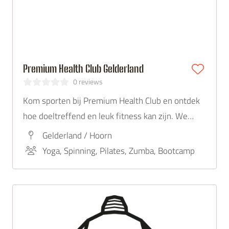
Premium Health Club Gelderland
0 reviews
Kom sporten bij Premium Health Club en ontdek
hoe doeltreffend en leuk fitness kan zijn. We
hebben een ruim aanbod in trainingen en hebben
Gelderland / Hoorn
zelfs de nieuwste ontwikkelingen en trends op
Yoga, Spinning, Pilates, Zumba, Bootcamp
het gebied van fitness tot onze beschikking