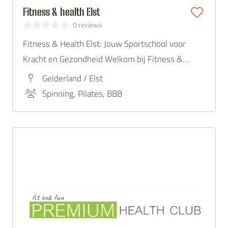
Fitness & health Elst
0 reviews
Fitness & Health Elst: Jouw Sportschool voor
Kracht en Gezondheid Welkom bij Fitness &
Health Elst, dé plek waar jij jouw gezondheid en
Gelderland / Elst
fitheid naar een hoger niveau tilt. Gevestigd in
Spinning, Pilates, BBB
Elst, biedt onze sportschool de nieuwste
fitnessapparatuur.