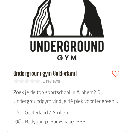
Undergroundgym Gelderland
0 reviews
Zoek je de top sportschool in Arnhem? Bij
Undergroundgym vind je dé plek voor iedereen
die gezondheid en fitheid serieus neemt, van
Gelderland / Arnhem
beginners tot gevorderde sporters.
Bodypump, Bodyshape, BBB