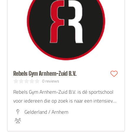
Rebels Gym Arnhem-Zuid B.V.
0 reviews
Rebels Gym Arnhem-Zuid B.V. is dé sportschool
voor iedereen die op zoek is naar een intensieve
en effectieve manier van trainen. Gelegen in
Gelderland / Arnhem
Arnhem-Zuid, biedt deze gym een unieke
combinatie van krachttraining, conditietraining en