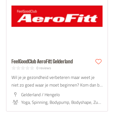
FeelGoodClub AeroFitt Gelderland
0 reviews
Wil je je gezondheid verbeteren maar weet je
niet zo goed waar je moet beginnen? Kom dan bij
FeelGoodClub AeroFitt in Gelderland
Gelderland / Hengelo
Yoga, Spinning, Bodypump, Bodyshape, Zumba, Body Balance