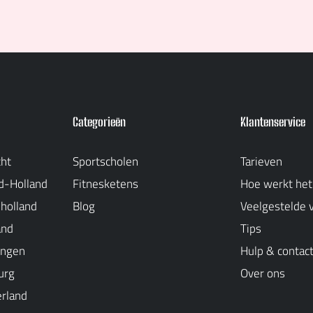
Categorieën
Klantenservice
cht
Sportscholen
Tarieven
d-Holland
Fitnesketens
Hoe werkt het
-holland
Blog
Veelgestelde 
and
Tips
ingen
Hulp & contac
urg
Over ons
erland