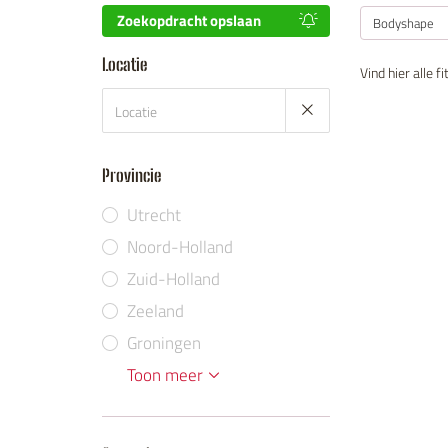
Zoekopdracht opslaan
Bodyshape
Locatie
Vind hier alle 
Provincie
Utrecht
Noord-Holland
Zuid-Holland
Zeeland
Groningen
Limburg
Gelderland
Flevoland
Noord-Brabant
Drenthe
Friesland
Overijssel
Toon meer