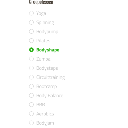
Groepslessen
Yoga
Spinning
Bodypump
Pilates
Bodyshape
Zumba
Bodysteps
Circuittraining
Bootcamp
Body Balance
BBB
Aerobics
Bodyjam