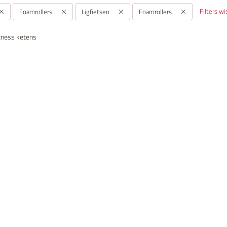
Filters w
Foamrollers
Ligfietsen
Foamrollers
fitness ketens