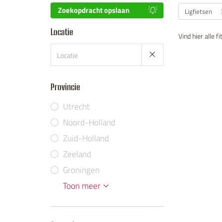
Zoekopdracht opslaan
Ligfietsen
Locatie
Vind hier alle 
Provincie
Utrecht
Noord-Holland
Zuid-Holland
Zeeland
Groningen
Limburg
Gelderland
Flevoland
Noord-Brabant
Drenthe
Friesland
Overijssel
Toon meer