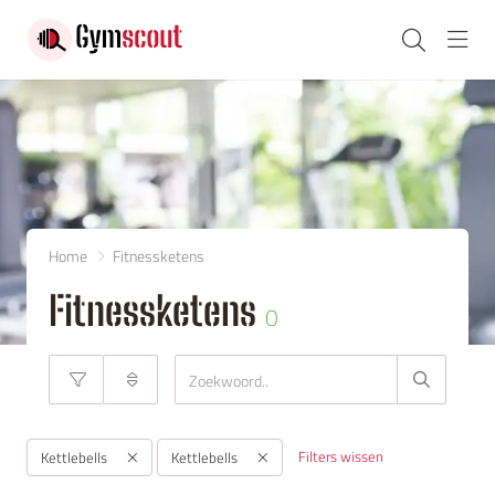
Navi
Home
Fitnessketens
Fitnessketens
0
Filters wissen
Kettlebells
Kettlebells