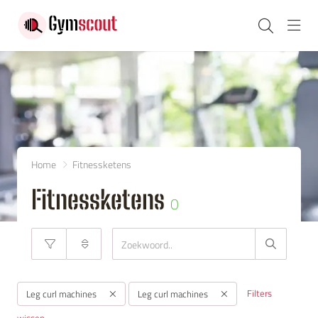
Navi
Home
Fitnessketens
Fitnessketens
0
Filters
Leg curl machines
Leg curl machines
wissen