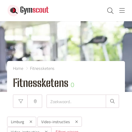
Navi
Home
Fitnessketens
Fitnessketens
0
Limburg
Video-instructies
Filters wissen
Video-instructies