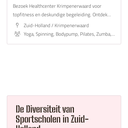
Bezoek Healthcenter Krimpenerwaard voor
topfitness en deskundige begeleiding. Ontdek
onze startpagina voor lidmaatschappen en begin
Zuid-Holland / Krimpenerwaard
je gezonde levensstijl vandaag nog!
Yoga, Spinning, Bodypump, Pilates, Zumba, Bootcamp
De Diversiteit van
Sportscholen in Zuid-