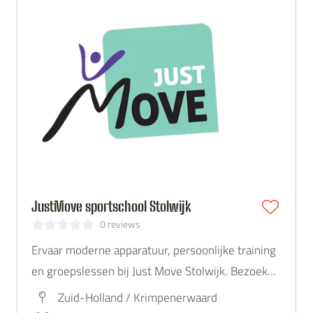
JustMove sportschool Stolwijk
0 reviews
Ervaar moderne apparatuur, persoonlijke training
en groepslessen bij Just Move Stolwijk. Bezoek
onze website voor info of plan een gratis
Zuid-Holland / Krimpenerwaard