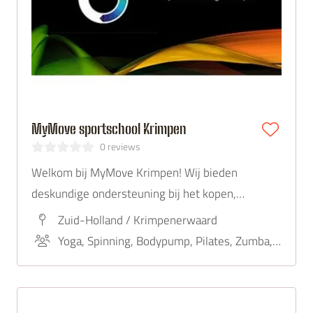
MyMove sportschool Krimpen
0 reviews
Welkom bij MyMove Krimpen! Wij bieden
deskundige ondersteuning bij het kopen,
verkopen en huren van woningen in Krimpen.
Zuid-Holland / Krimpenerwaard
Ontdek hoe wij jouw woningdromen kunnen
Yoga, Spinning, Bodypump, Pilates, Zumba, Bootcamp
realiseren. Neem vandaag nog contact met ons
op!