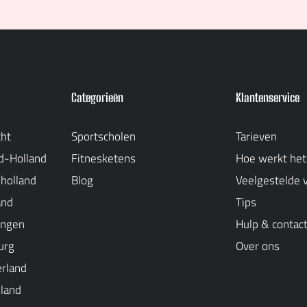
Categorieën
Klantenservice
cht
Sportscholen
Tarieven
d-Holland
Fitnesketens
Hoe werkt het
-holland
Blog
Veelgestelde 
and
Tips
ingen
Hulp & contac
urg
Over ons
erland
oland