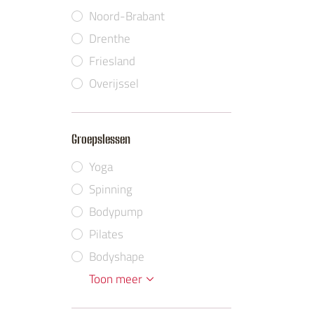
Noord-Brabant
Drenthe
Friesland
Overijssel
Groepslessen
Yoga
Spinning
Bodypump
Pilates
Bodyshape
Zumba
Bodysteps
Circuittraining
Bootcamp
Body Balance
BBB
Aerobics
Bodyjam
Toon meer