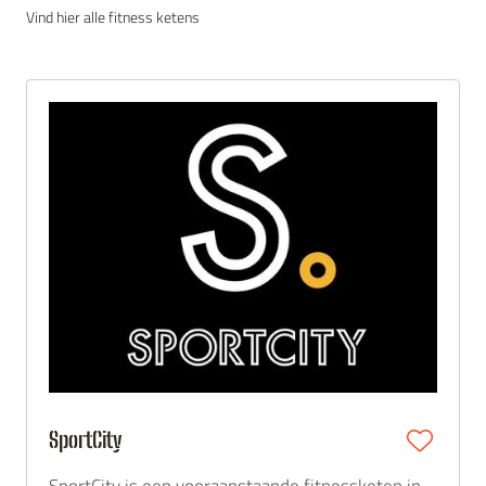
Vind hier alle fitness ketens
SportCity