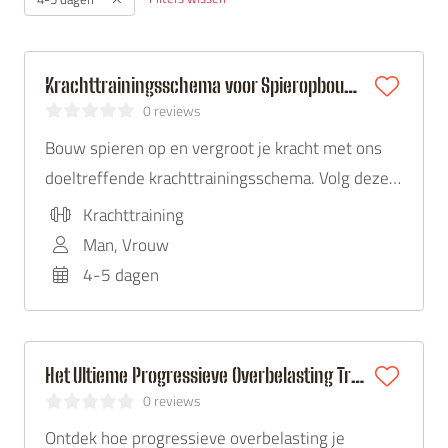
Krachttrainingsschema voor Spieropbouw en Kracht
0 reviews
Bouw spieren op en vergroot je kracht met ons
doeltreffende krachttrainingsschema. Volg deze
gids voor een sterker lichaam.
Krachttraining
Man, Vrouw
4-5 dagen
Het Ultieme Progressieve Overbelasting Trainingsplan
0 reviews
Ontdek hoe progressieve overbelasting je