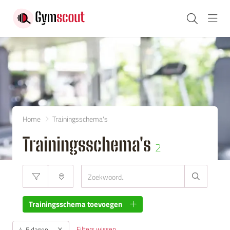
Navi
Home
Trainingsschema's
Trainingsschema's
2
Trainingsschema toevoegen
Filters wissen
4-5 dagen