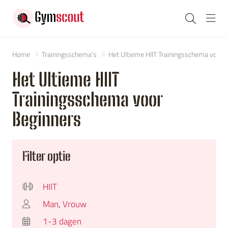
Navi
Home
Trainingsschema's
Het Ultieme HIIT Trainingsschema voor 
Het Ultieme HIIT
Trainingsschema voor
Beginners
Filter optie
HIIT
Man
,
Vrouw
1-3 dagen